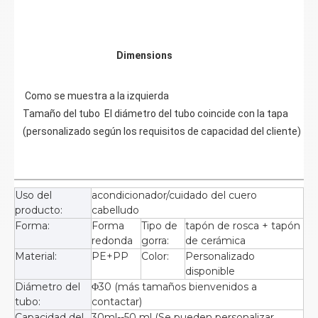
Dimensions
 Como se muestra a la izquierda                                                     
Tamaño del tubo  El diámetro del tubo coincide con la tapa 
(personalizado según los requisitos de capacidad del cliente) 
Uso del
acondicionador/cuidado del cuero
producto:
cabelludo
Forma:
Forma
Tipo de
tapón de rosca + tapón
redonda
gorra:
de cerámica
Material:
PE+PP
Color:
Personalizado
disponible
Diámetro del
Φ30 (más tamaños bienvenidos a
tubo:
contactar)
Capacidad del
30ml--50 ml (Se pueden personalizar