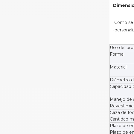
Dimensi
 Como se muestra a la izquierda                                                     Tamaño del tubo  El diámetro del tubo coincide con la tapa 
(personaliz
Uso del pro
Forma:
Material:
Diámetro de
Capacidad d
Manejo de s
Revestimie
Caza de foc
Cantidad m
Plazo de en
Plazo de en