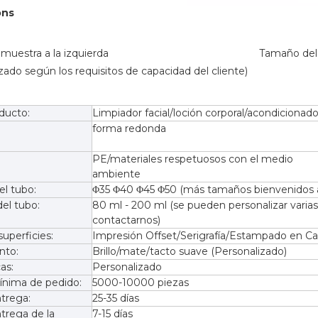
ons
ado según los requisitos de capacidad del cliente)               
ducto:
Limpiador facial/loción corporal/acondicionado
forma redonda
PE/materiales respetuosos con el medio
ambiente
l tubo:
Φ35 Φ40 Φ45 Φ50 (más tamaños bienvenidos a
el tubo:
80 ml - 200 ml (se pueden personalizar varia
contactarnos)
uperficies:
Impresión Offset/Serigrafía/Estampado en Ca
nto:
Brillo/mate/tacto suave (Personalizado)
as:
Personalizado
ínima de pedido:
5000-10000 piezas
trega:
25-35 días
trega de la
7-15 días