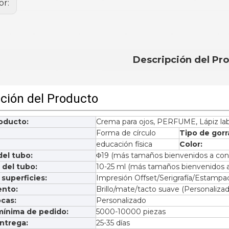
or:
Descripción del Pr
ción del Producto
oducto:
Crema para ojos, PERFUME, Lápiz lab
Forma de círculo
Tipo de gorr
educación física
Color:
el tubo:
Φ19 (más tamaños bienvenidos a con
 del tubo:
10-25 ml (más tamaños bienvenidos a
superficies:
Impresión Offset/Serigrafía/Estampa
ento:
Brillo/mate/tacto suave (Personalizad
cas:
Personalizado
mínima de pedido:
5000-10000 piezas
ntrega:
25-35 días