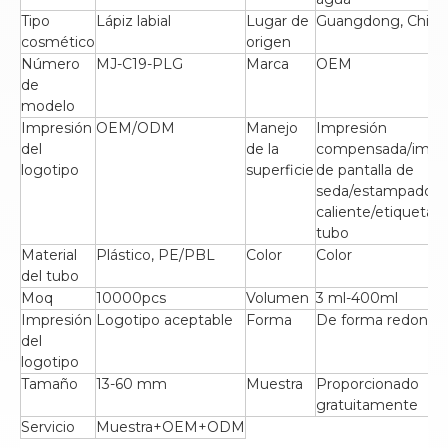
Tipo
Lápiz labial
Lugar de
Guangdong, China
cosmético
origen
Número
MJ-C19-PLG
Marca
OEM
de
modelo
Impresión
OEM/ODM
Manejo
Impresión
del
de la
compensada/impre
logotipo
superficie
de pantalla de
seda/estampado e
caliente/etiquetad
tubo
Material
Plástico, PE/PBL
Color
Color
del tubo
Moq
10000pcs
Volumen
3 ml-400ml
Impresión
Logotipo aceptable
Forma
De forma redonda
del
logotipo
Tamaño
13-60 mm
Muestra
Proporcionado
gratuitamente
Servicio
Muestra+OEM+ODM