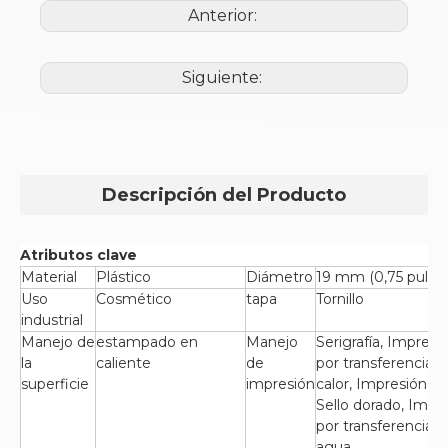
Anterior:
Siguiente:
Descripción del Producto
Atributos clave
Material
Plástico
Diámetro
19 mm (0,75 pulga
Uso
Cosmético
tapa
Tornillo
industrial
Manejo de
estampado en
Manejo
Serigrafía, Impresi
la
caliente
de
por transferencia 
superficie
impresión
calor, Impresión UV
Sello dorado, Impr
por transferencia 
agua