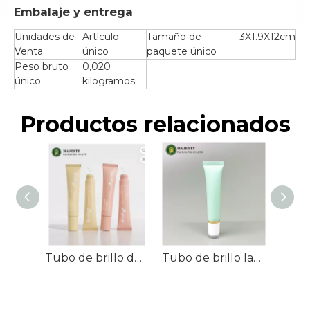
Embalaje y entrega
Unidades de
Artículo
Tamaño de
3X1.9X12cm
Venta
único
paquete único
Peso bruto
0,020
único
kilogramos
Productos relacionados
Tubo de brillo de labios PCR ecológico de 10g-25g con punta inclinada, embalaje de cuidado de la piel PBL mate de lujo para bálsamo labial, logotipo personalizado de 19mm
Tubo de brillo labial con tubo cosmético de 10-25 ml con aplicador de silicona