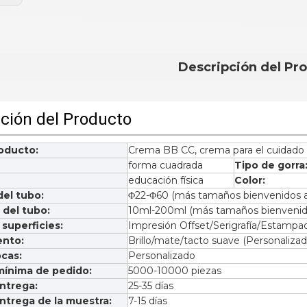
Descripción del Pr
ción del Producto
oducto:
Crema BB CC, crema para el cuidado d
forma cuadrada
Tipo de gorra
educación física
Color:
el tubo:
Φ22-Φ60 (más tamaños bienvenidos a
 del tubo:
10ml-200ml (más tamaños bienvenido
superficies:
Impresión Offset/Serigrafía/Estampad
ento:
Brillo/mate/tacto suave (Personalizad
cas:
Personalizado
mínima de pedido:
5000-10000 piezas
ntrega:
25-35 días
ntrega de la muestra:
7-15 días