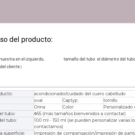
del producto:
 cliente）               
ducto:
acondicionador/cuidado del cuero cabelludo
oval
Captyp:
tornillo
Orina
Color:
Personalizado 
l tubo:
Φ55 (más tamaños bienvenidos a contactar)
el tubo:
100 ml - 150 ml (se pueden personalizar varias 
contactarnos)
a superficie:
Impresión de compensación/impresión de panta