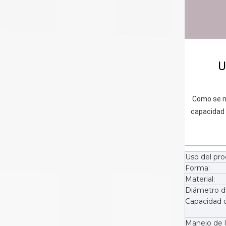
Uso 
 Como se muestra en el izquierdo,                     tamaño del tubo  el diámetro del tubo coincide con la tapa （personalizada según los requisitos de 
capacidad del
Uso del pro
Forma:
Material:
Diámetro de
Capacidad d
Manejo de l